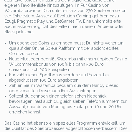
allen Live-Spielen erhältst Du die Möglichkeit, diese Deiner
eigenen Favoritenliste hinzuzufügen. Im Pur Casino von
Wazamba erwarten Dich unter einsatz von 270 Spiele von seiten
vier Entwicklern. Ausser auf Evolution Gaming gehören dazu
Ezugi, Pragmatic Play und BetGames TV. Eine unkomplizierte
Suchmaske ermöglicht dies Filtern nach deinem Anbieter oder
Black jack spiel.
Um ebendiese Coins zu erringen musst Du nichts weiter tun,
qua auf der Online Spiele Plattform mit der absicht echtes
Geld zu spielen.
Neue Mitglieder begrüßt Wazamba mit einem üppigen Casino
Willkommensbonus von 100% bis dann 500 Euro
charakteristisch 200 Freispielen.
Für zahlreichen Sportbonus werden 100 Prozent bis
abgeschlossen 100 Euro angeboten.
Zahlen Sie im Wazamba bequem qua dem Handy dieses
oder verwalten Diese auch Ihre Auszahlungen.
Solltest du dennoch einen telefonischen Nebenfick
bevorzugen, hast auch du gleich sieben Telefonnummern zur
Auswahl, chip du von Montag bis Freitag um 10 und 20 Uhr
erreichen kannst.
Das Casino hat ebenso ein spezielles Programm entwickelt, um
die Qualität des Spielprozesses abgeschlossen verbessern. Dies