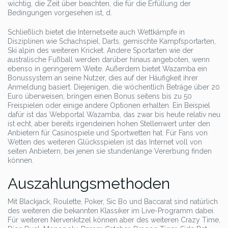
wichtig, die Zeit über beachten, die für die Erfüllung der
Bedingungen vorgesehen ist, d.
Schließlich bietet die Internetseite auch Wettkämpfe in
Disziplinen wie Schachspiel, Darts, gemischte Kampfsportarten,
Ski alpin des weiteren Kricket. Andere Sportarten wie der
australische Fußball werden darüber hinaus angeboten, wenn
ebenso in geringerem Weite. Außerdem bietet Wazamba ein
Bonussystem an seine Nutzer, dies auf der Häufigkeit ihrer
Anmeldung basiert. Diejenigen, die wöchentlich Beträge über 20
Euro überweisen, bringen einen Bonus seitens bis zu 50
Freispielen oder einige andere Optionen erhalten. Ein Beispiel
dafür ist das Webportal Wazamba, das zwar bis heute relativ neu
ist echt, aber bereits irgendeinen hohen Stellenwert unter den
Anbietern für Casinospiele und Sportwetten hat. Für Fans von
Wetten des weiteren Glücksspielen ist das Internet voll von
seiten Anbietern, bei jenen sie stundenlange Vererbung finden
können.
Auszahlungsmethoden
Mit Blackjack, Roulette, Poker, Sic Bo und Baccarat sind natürlich
des weiteren die bekannten Klassiker im Live-Programm dabei.
Für weiteren Nervenkitzel können aber des weiteren Crazy Time,