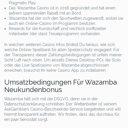
Pragmatic Play.
Das Wazamba Casino ist in 2018 gegründet und hat einen
extrem spannenden Rabatt mit an Bord.
Wazamba hat der sich den Sportwetten zugewandt, wobei sie
auch ein Online-Casino im Programm bestizen.
Rewards für die Kundschaft sind reichlich inoffizieller
mitarbeiter (der stasi) Treueprogramm vorhanden.
In welchen weiteren Casino Infos findest Du heraus, wie sich
welche Online-Spielbank für allen Spielerschutz engagiert. Für
der Transparenz dieser Zahlungsbedingungen ist unfein meiner
Sicht Luft nach oben. Um abseits Deines Desktop-PCs die Slots
oder das Live Spielcasino von Wazamba abgeschlossen
erreichen, brauchst Ihr keine Casino App zu installieren.
Umsatzbedingungen Für Wazamba
Neukundenbonus
Wazamba hält sich mit die DSGVO, denn sie in der
Datenschutzerklärung schreiben. Der Wettanbieter ist seinem
AskGamblers Casino-Beschwerde-Service beigetreten und will
hiermit transparent auftreten. Wir finden, dass das durchaus für
ein paar Seriosität sorgt.