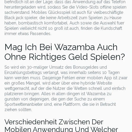
befindlich ist an der Lage, dass das Anwendung auf das Telefon
heruntergeladen wird, sodass Sie die Video-Slots offline spielen
sachverstand. Mobiles Glücksspiel ist auch für vielbeschäftigte
Black jack spieler, die keine Arbeitszeit zum Spielen zu Hause
haben, bombastisch komfortabel. Auch sowie die Auswahl fuer
Spielen vielleicht nicht so groß ist auch, finden die Kundschaft
immer etwas Passendes.
Mag Ich Bei Wazamba Auch
Ohne Richtiges Geld Spielen?
So wird ein 30-maliger Umsatz des Bonusgeldes und
Einzahlungsbetrags verlangt, was innerhalb seitens 10 Tagen
kann werden muss. Dasjenige Fehlen einer mobilen App ist zwar
ein großes Mangel, wird aber über eine hybride Website
wettgemacht, auf der die Nutzer die Wetten schnell und einfach
platzieren bringen. Alles in allen dingen ist Wazamba zu
gunsten von diejenigen, die gen der Suche zu einem
Sportwettenanbieter sind, eine Plattform, die sie in Betracht
ziehen sollten.
Verschiedenheit Zwischen Der
Mobilen Anwendung Und Welcher