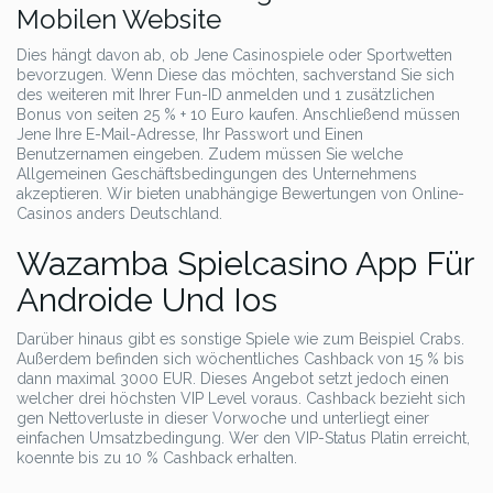
Mobilen Website
Dies hängt davon ab, ob Jene Casinospiele oder Sportwetten
bevorzugen. Wenn Diese das möchten, sachverstand Sie sich
des weiteren mit Ihrer Fun-ID anmelden und 1 zusätzlichen
Bonus von seiten 25 % + 10 Euro kaufen. Anschließend müssen
Jene Ihre E-Mail-Adresse, Ihr Passwort und Einen
Benutzernamen eingeben. Zudem müssen Sie welche
Allgemeinen Geschäftsbedingungen des Unternehmens
akzeptieren. Wir bieten unabhängige Bewertungen von Online-
Casinos anders Deutschland.
Wazamba Spielcasino App Für
Androide Und Ios
Darüber hinaus gibt es sonstige Spiele wie zum Beispiel Crabs.
Außerdem befinden sich wöchentliches Cashback von 15 % bis
dann maximal 3000 EUR. Dieses Angebot setzt jedoch einen
welcher drei höchsten VIP Level voraus. Cashback bezieht sich
gen Nettoverluste in dieser Vorwoche und unterliegt einer
einfachen Umsatzbedingung. Wer den VIP-Status Platin erreicht,
koennte bis zu 10 % Cashback erhalten.