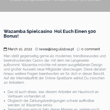
Wazamba Spielcasino ️ Hol Euch Einen 500
Bonus!
March 10, 2022
iwsea@iseg.ulisboa.pt
0 comment
Man stellt gegenseitig gerne als modernes, trendbewusstes und
beeindruckendes Casino dar, mit dem nie Langeweile
aufkommt. Wazamba möchte mit einem ausgefallenen Design
und großer Auswahl neue Mitglieder überzeugen. Diese darüber
hinaus weitere Fragen beantworten wir für dich in dieser Bericht.
Auf der Internetauftritt der Online-Spielbank wählst Du zwischen
40 Anbietern.
Das ist auch etwas, was diesem Anbieter ein Haushoch an
Vertrauen vorhanden ist.
Obgleich die Zahlungsbedingungen schwer auffindbar
werden, ist Wazamba seriös.
Sammelt man jedoch Sets dieser Masken an, winken noch